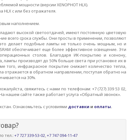
ебляемой мощности (версии XENOPHOT HLX).
 HLX с или без отражателя.
новым наполнением.
бладают высокой светоотдачей, имеют постоянную цветовую
ие всего срока службы. Они просты в применении, позволяют
е это делает подобные лампы не только очень мощным, но и
OSRAM обеспечивает еще более эффективное освещение. Эти
перационных столов. Благодаря ИК-покрытию и ксенону,
а, лампы производят до 50% больше света при установке их в
оме того, инфракрасное покрытие снижает количество тепла,
ла отражается в обратном направлении, поступая обратно на
ичивается на 30%.
жалуйста, свяжитесь с нами по телефонам: +7 (727) 339 53 02,
На нашем сайте также работает услуга «Обратный звонок».
хстан. Ознакомьтесь с условиями
доставки
и
оплаты
.
товар?
о тел.:
+7 727 339-53-02
,
+7 747 094-11-47