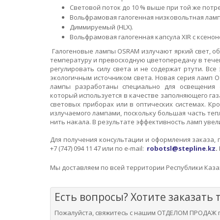
Световой поток до 10 % выше при той же потр
Вольфрамовая галогенная низковольтная лампа
Диммируемый (HLX).
Вольфрамовая галогенная капсула XIR с ксено
Галогеновые лампы OSRAM излучают яркий свет, о
температуру и превосходную цветопередачу в течен
регулировать силу света и не содержат ртути. Вс
экологичным источником света. Новая серия ламп 
лампы разработаны специально для освещения о
который используется в качестве заполняющего газ
световых приборах или в оптических системах. Кр
излучаемого лампами, поскольку большая часть теп
нить накала. В результате эффективность ламп увел
Для получения консультации и оформления заказа, по
+7 (747) 094 11 47 или по
e
-m
ail
:
robotsl@stepline.kz
.
Мы доставляем по всей территории Республики Каза
Есть вопросы? Хотите заказать 
Пожалуйста, свяжитесь с нашим ОТДЕЛОМ ПРОДАЖ п