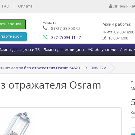
FAQ
Оплата
Личный ка
Алматы
ать звонок
Режим работы:
8 (727) 339-53-02
Пн-пт: 09:00-18:00
 партнером
8 (747) 094-11-47
Сб: 10:00-16:00
Лампы для сцены и ТВ
Лампы для медицины
УФ-облучатели
Лампы 
енная лампа без отражателя Osram 64623 HLX 100W 12V
ез отражателя Osram
П
Мо
5
Ко