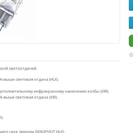
я с высокой светоотдачей.
 выше световая отдача (HLX).
ополнительному инфракрасному нанесению колбы (XIR).
 выше световая отдача (XIR).
).
его газа (версии XENOPHOT HLX).