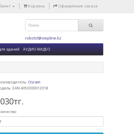
бинет
Корзина
Оформление заказа
robotsl@stepline.kz
для зданий
АУДИО-ВИДЕО
роизводитель:
Osram
дель: EAN:4050300012018
030тг.
личество