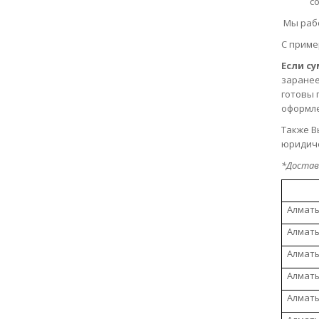
со
Мы рабо
С приме
Если с
заранее
готовы 
оформле
Также В
юридиче
*Доставк
Алматы
Алматы
Алматы
Алматы
Алматы