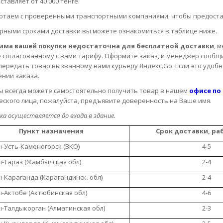
ставляет от 40 000 тенге.
таем с проверенными транспортными компаниями, чтобы предоста
рными сроками доставки вы можете ознакомиться в таблице ниже.
умма вашей покупки недостаточна для бесплатной доставки
, 
 согласованному с вами тарифу. Оформите заказ, и менеджер сообщи
передать товар вызванному вами курьеру Яндекс.Go. Если это удобн
нии заказа.
ы всегда можете самостоятельно получить товар в нашем
офисе по
ского лица, пожалуйста, предъявите доверенность на Ваше имя.
а осуществляется до входа в здание.
Пункт назначения
Срок доставки, ра
-Усть-Каменогорск (ВКО)
4-5
-Тараз (Жамбылская обл)
2-4
-Караганда (Карагандинск. обл)
2-4
-Актобе (Актюбинская обл)
4-6
-Талдыкорган (Алматинская обл)
2-3