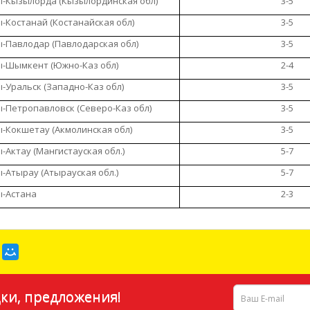
-Кызылорда (Кызылординская обл)
3-5
-Костанай (Костанайская обл)
3-5
-Павлодар (Павлодарская обл)
3-5
-Шымкент (Южно-Каз обл)
2-4
-Уральск (Западно-Каз обл)
3-5
-Петропавловск (Северо-Каз обл)
3-5
-Кокшетау (Акмолинская обл)
3-5
-Актау (Мангистауская обл.)
5-7
-Атырау (Атырауская обл.)
5-7
-Астана
2-3
ки, предложения!