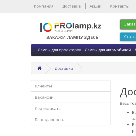
Компания
Доставка
Акции
Контакты
Заказ
Стать
ЗАКАЖИ ЛАМПУ ЗДЕСЬ!
Лампы для проекторов
Лампы для автомобилей
Доставка
Клиенты
До
Вакансии
Весь то
Сертификаты
В
з
Благодарность
Ве
ро