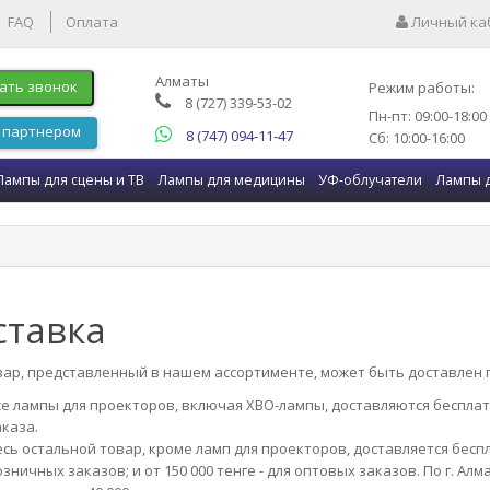
FAQ
Оплата
Личный ка
Алматы
ать звонок
Режим работы:
8 (727) 339-53-02
Пн-пт: 09:00-18:00
 партнером
8 (747) 094-11-47
Сб: 10:00-16:00
Лампы для сцены и ТВ
Лампы для медицины
УФ-облучатели
Лампы 
ставка
вар, представленный в нашем ассортименте, может быть доставлен п
се лампы для проекторов, включая ХВО-лампы, доставляются бесплат
аказа.
сь остальной товар, кроме ламп для проекторов, доставляется беспла
зничных заказов; и от 150 000 тенге - для оптовых заказов. По г. А