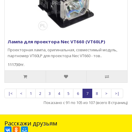
Лампа для проектора Nec VT660 (VT60LP)
Проекторная лампа, оригинальная, совместимый модуль,
партномер VT60LP для проектора Nec VT660 - тов..
111730тг.
|<
<
1
2
3
4
5
6
7
8
>
>|
Показано с 91 по 105 из 107 (всего 8 страниц)
Расскажи друзьям