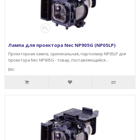
Лампа для проектора Nec NP905G (NP05LP)
Проекторная лампа, оригинальная, партномер NP05LP для
проектора Nec NP905G - товар, поставляющийся ..
0тг.