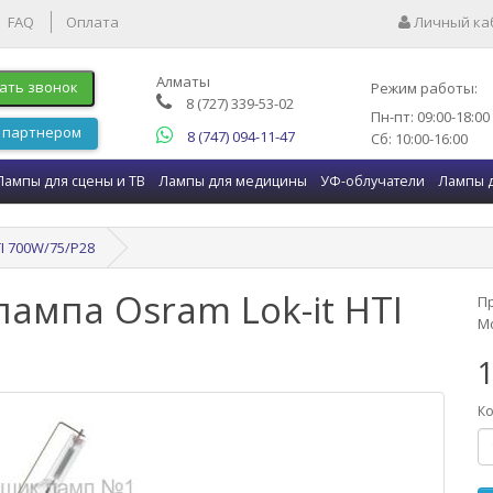
FAQ
Оплата
Личный ка
Алматы
ать звонок
Режим работы:
8 (727) 339-53-02
Пн-пт: 09:00-18:00
 партнером
8 (747) 094-11-47
Сб: 10:00-16:00
Лампы для сцены и ТВ
Лампы для медицины
УФ-облучатели
Лампы 
I 700W/75/P28
ампа Osram Lok-it HTI
П
Мо
1
Ко