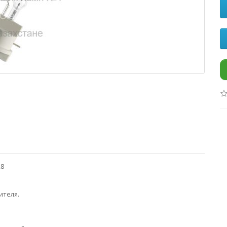
28
ителя.
.