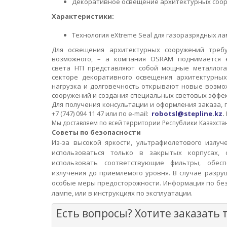
Декоративное освещение архитектурных соор
Характеристики:
Технология eXtreme Seal для газоразрядных ла
Для освещения архитектурных сооружений треб
возможного, – а компания OSRAM поднимается 
света
HTI
представляют собой мощные металлога
секторе декоративного освещения архитектурных
нагрузка и долговечность открывают новые возмо
сооружений и создания специальных световых эффе
Для получения консультации и оформления заказа, по
+7 (747) 094 11 47 или по
e
-m
ail
:
robotsl@stepline.kz
.
Мы доставляем по всей территории Республики Казахста
Советы по безопасности
Из-за высокой яркости, ультрафиолетового излуче
использоваться только в закрытых корпусах,
использовать соответствующие фильтры, обес
излучения до приемлемого уровня. В случае разр
особые меры предосторожности. Информация по без
лампе, или в инструкциях по эксплуатации.
Есть вопросы? Хотите заказать 