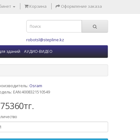
бинет
Корзина
Оформление заказа
robotsl@stepline.kz
для зданий
АУДИО-ВИДЕО
роизводитель:
Osram
дель: EAN:4008321510549
75360тг.
личество