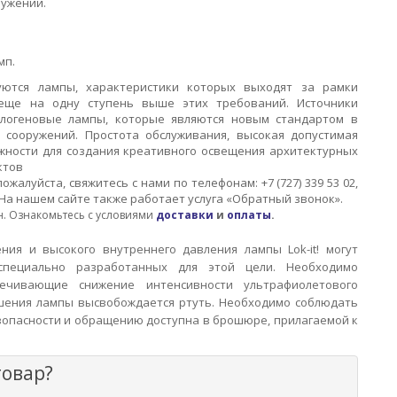
ужений.
мп.
уются лампы, характеристики которых выходят за рамки
еще на одну ступень выше этих требований. Источники
логеновые лампы, которые являются новым стандартом в
 сооружений. Простота обслуживания, высокая допустимая
жности для создания креативного освещения архитектурных
ктов
жалуйста, свяжитесь с нами по телефонам: +7 (727) 339 53 02,
На нашем сайте также работает услуга «Обратный звонок».
н. Ознакомьтесь с условиями
доставки
и
оплаты
.
ния и высокого внутреннего давления лампы Lok-it! могут
 специально разработанных для этой цели. Необходимо
печивающие
снижение интенсивности ультрафиолетового
ушения лампы высвобождается ртуть. Необходимо соблюдать
опасности и обращению доступна в брошюре, прилагаемой к
товар?