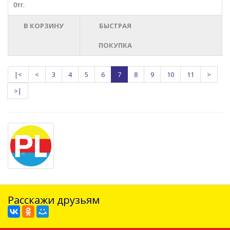
0тг.
В КОРЗИНУ
БЫСТРАЯ
ПОКУПКА
|<
<
3
4
5
6
7
8
9
10
11
>
>|
Расскажи друзьям