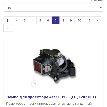
|<
<
3
4
5
6
7
8
9
10
11
>
>|
Лампа для проектора Acer PD123 (EC.J1202.001)
По договоренности с производителем, цена на данный